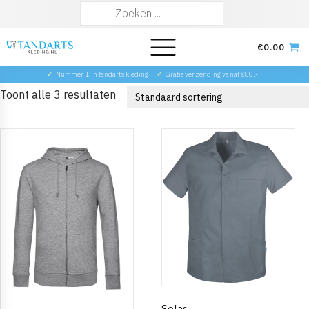
Zoeken
naar:
€
0.00
✓
Nummer 1 in tandarts kleding
✓
Gratis verzending vanaf €80,-
Toont alle 3 resultaten