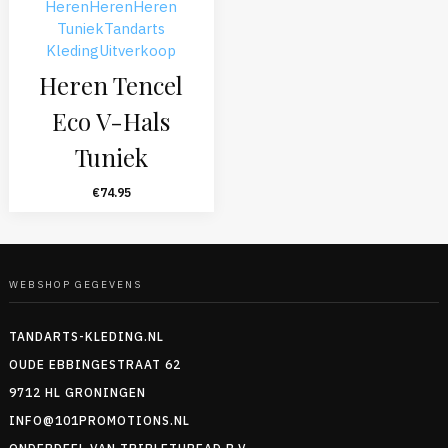
Heren
Heren
Heren
Tuniek
Tandarts
Kleding
Uitverkoop
Heren Tencel
Eco V-Hals
Tuniek
€
74.95
WEBSHOP GEGEVENS
TANDARTS-KLEDING.NL
OUDE EBBINGESTRAAT 62
9712 HL GRONINGEN
INFO@101PROMOTIONS.NL