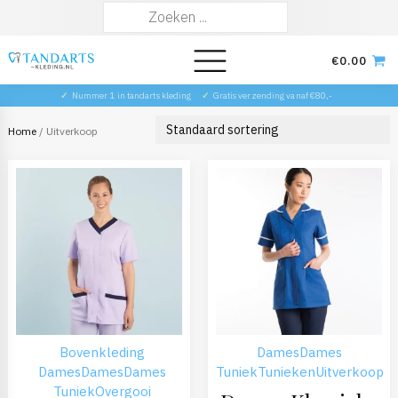
Zoeken
naar:
€
0.00
✓
Nummer 1 in tandarts kleding
✓
Gratis verzending vanaf €80,-
Home
/ Uitverkoop
Bovenkleding
Dames
Dames
Dames
Dames
Dames
Tuniek
Tunieken
Uitverkoop
Tuniek
Overgooi