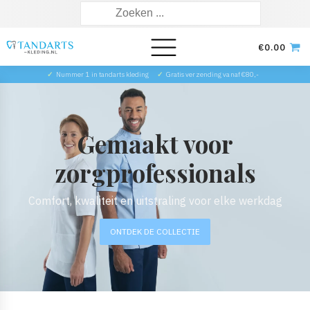
Zoeken
naar:
€
0.00
✓
Nummer 1 in tandarts kleding
✓
Gratis verzending vanaf €80,-
Gemaakt voor
zorgprofessionals
Comfort, kwaliteit en uitstraling voor elke werkdag
ONTDEK DE COLLECTIE