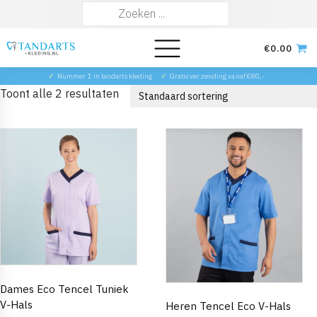
Zoeken
naar:
€
0.00
✓
Nummer 1 in tandarts kleding
✓
Gratis verzending vanaf €80,-
Toont alle 2 resultaten
Dames Eco Tencel Tuniek
V-Hals
Heren Tencel Eco V-Hals