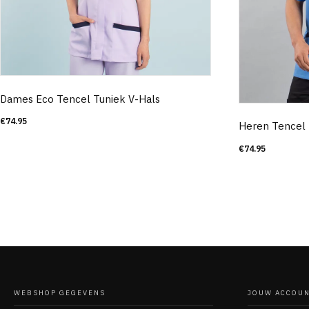
Dames Eco Tencel Tuniek V-Hals
€
74.95
Heren Tencel 
€
74.95
WEBSHOP GEGEVENS
JOUW ACCOU