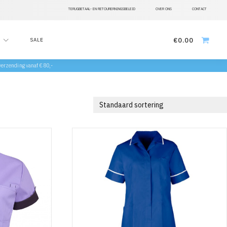
TERUGBETAAL- EN RETOURERNINGSBELEID
OVER ONS
CONTACT
€
0.00
SALE
 verzending vanaf €80,-