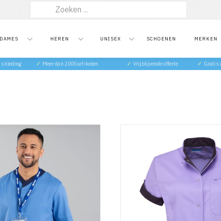
Zoeken
naar:
DAMES
HEREN
UNISEX
SCHOENEN
MERKEN
ts kleding
✓
Meer dan 2000 artikelen
✓
Vrijblijvende offerte
✓
Gratis