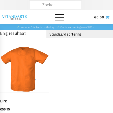
Zoeken
naar:
€
0.00
✓
Nummer 1 in tandarts kleding
✓
Gratis verzending vanaf €80,-
Enig resultaat
Dirk
€
59.95