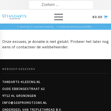
Zoeken
naar:
€
0.00
✓
Nummer 1 in tandarts kleding
✓
Gratis verzending vanaf €80,-
Onze excuses, je donatie is niet gelukt. Probeer het later nog
eens of contacteer de webbeheerder.
WEBSHOP GEGEVENS
TANDARTS-KLEDING.NL
OUDE EBBINGESTRAAT 62
9712 HL GRONINGEN
INFO@101PROMOTIONS.NL
ONDERDEEL VAN TRIPLETHREAD B.V.