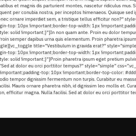
atibus et magnis dis parturient montes, nascetur ridiculus mus. S
torquent per conubia nostra, per inceptos himenaeos. Quisque sed
nec ornare imperdiet sem, a tristique tellus efficitur non?" styl
top: 10px !important;border-top-width: 1px !important;paddin
yle: solid !important;}"]In non quam ante. Proin eu dolor tempus
roin semper dapibus urna quis elementum. Proin pharetra ipsum 
gle][vc_toggle title="Vestibulum in gravida erat?" style="simpl
top: 10px !important;border-top-width: 1px !important;paddin
yle: solid !important;}"]Proin pharetra ipsum eget pretium pulvi
="Sed at dolor eu orci porttitor tempus?" style="simple" css=
!important;padding-top: 10px !important;border-top-color: #dddd
 odio tempor dignissim fermentum non turpis. Curabitur eu massa 
ilisi. Mauris ornare pharetra nibh, id dignissim leo mollis et. Cu
on, efficitur magna. Nulla facilisi. Sed at dolor eu orci porttito