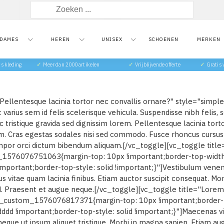
Zoeken
naar:
DAMES
HEREN
UNISEX
SCHOENEN
MERKEN
ts kleding
✓
Meer dan 2000 artikelen
✓
Vrijblijvende offerte
✓
Gratis
ellentesque lacinia tortor nec convallis ornare?" style="simple
varius sem id felis scelerisque vehicula. Suspendisse nibh felis, sol
 tristique gravida sed dignissim lorem. Pellentesque lacinia tort
. Cras egestas sodales nisi sed commodo. Fusce rhoncus cursus s
empor orci dictum bibendum aliquam.[/vc_toggle][vc_toggle title="
m_1576076751063{margin-top: 10px !important;border-top-width
portant;border-top-style: solid !important;}"]Vestibulum venenatis
us vitae quam lacinia finibus. Etiam auctor suscipit consequat. M
end. Praesent et augue neque.[/vc_toggle][vc_toggle title="Lorem
".vc_custom_1576076817371{margin-top: 10px !important;border-t
ddd !important;border-top-style: solid !important;}"]Maecenas
ue ut ipsum aliquet tristique. Morbi in magna sapien. Etiam augu