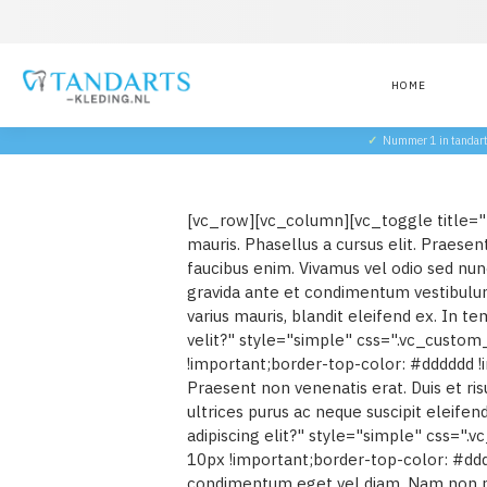
HOME
✓
Nummer 1 in tandar
[vc_row][vc_column][vc_toggle title="P
mauris. Phasellus a cursus elit. Praesent 
faucibus enim. Vivamus vel odio sed nunc
gravida ante et condimentum vestibulum
varius mauris, blandit eleifend ex. In t
velit?" style="simple" css=".vc_custo
!important;border-top-color: #dddddd !im
Praesent non venenatis erat. Duis et ris
ultrices purus ac neque suscipit eleif
adipiscing elit?" style="simple" css=
10px !important;border-top-color: #ddd
condimentum eget vel diam. Nam non neq