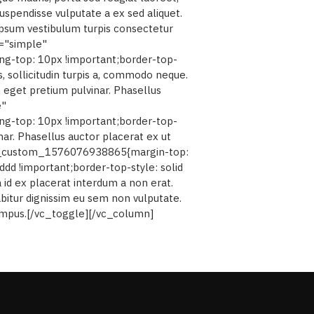
uspendisse vulputate a ex sed aliquet.
 ipsum vestibulum turpis consectetur
e="simple"
g-top: 10px !important;border-top-
, sollicitudin turpis a, commodo neque.
eget pretium pulvinar. Phasellus
e"
g-top: 10px !important;border-top-
nar. Phasellus auctor placerat ex ut
".vc_custom_1576076938865{margin-top:
dd !important;border-top-style: solid
id ex placerat interdum a non erat.
rabitur dignissim eu sem non vulputate.
r tempus.[/vc_toggle][/vc_column]