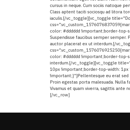
cursus in neque. Cum sociis natoque pen
Class aptent taciti sociosqu ad litora 
iaculis.[/vc_toggle][vc_toggle title="Do
css=".vc_custom_1576076837059{margin-
color: #dddddd !important;border-top-st
Suspendisse faucibus semper semper. P
auctor placerat ex ut interdum.[/vc_tog
css=".vc_custom_1576076925250{margin-
color: #dddddd !important;border-top-st
interdum.[/vc_toggle][vc_toggle title
10px !important;border-top-width: 1px 
!important;}"]Pellentesque eu erat sed
Proin egestas porta malesuada. Nulla fac
Vivamus et quam viverra, sagittis ante n
[/vc_row]