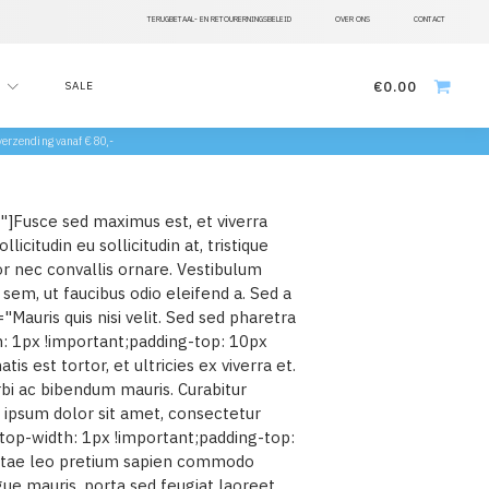
TERUGBETAAL- EN RETOURERNINGSBELEID
OVER ONS
CONTACT
€
0.00
SALE
 verzending vanaf €80,-
"]Fusce sed maximus est, et viverra
licitudin eu sollicitudin at, tristique
or nec convallis ornare. Vestibulum
em, ut faucibus odio eleifend a. Sed a
Mauris quis nisi velit. Sed sed pharetra
: 1px !important;padding-top: 10px
 est tortor, et ultricies ex viverra et.
orbi ac bibendum mauris. Curabitur
 ipsum dolor sit amet, consectetur
op-width: 1px !important;padding-top:
 vitae leo pretium sapien commodo
e mauris, porta sed feugiat laoreet,