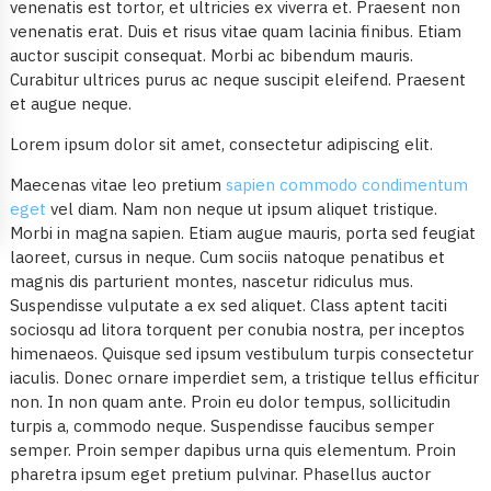
venenatis est tortor, et ultricies ex viverra et. Praesent non
venenatis erat. Duis et risus vitae quam lacinia finibus. Etiam
auctor suscipit consequat. Morbi ac bibendum mauris.
Curabitur ultrices purus ac neque suscipit eleifend. Praesent
et augue neque.
Lorem ipsum dolor sit amet, consectetur adipiscing elit.
Maecenas vitae leo pretium
sapien commodo condimentum
eget
vel diam. Nam non neque ut ipsum aliquet tristique.
Morbi in magna sapien. Etiam augue mauris, porta sed feugiat
laoreet, cursus in neque. Cum sociis natoque penatibus et
magnis dis parturient montes, nascetur ridiculus mus.
Suspendisse vulputate a ex sed aliquet. Class aptent taciti
sociosqu ad litora torquent per conubia nostra, per inceptos
himenaeos. Quisque sed ipsum vestibulum turpis consectetur
iaculis. Donec ornare imperdiet sem, a tristique tellus efficitur
non. In non quam ante. Proin eu dolor tempus, sollicitudin
turpis a, commodo neque. Suspendisse faucibus semper
semper. Proin semper dapibus urna quis elementum. Proin
pharetra ipsum eget pretium pulvinar. Phasellus auctor