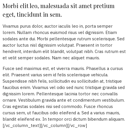
Morbi elit leo, malesuada sit amet pretium
eget, tincidunt in sem.
Vivamus purus dolor, auctor iaculis leo in, porta semper
lorem. Nullam rhoncus euismod risus vel dignissim. Etiam
sodales ante dui. Morbi pellentesque rutrum scelerisque. Sed
auctor luctus nisl dignissim volutpat. Praesent in tortor
hendrerit, interdum elit blandit, volutpat nibh. Cras rutrum est
et velit semper sodales. Nam nec aliquet mauris.
Fusce sed maximus est, et viverra mauris. Phasellus a cursus
elit. Praesent varius sem id felis scelerisque vehicula.
Suspendisse nibh felis, sollicitudin eu sollicitudin at, tristique
faucibus enim. Vivamus vel odio sed nunc tristique gravida sed
dignissim lorem. Pellentesque lacinia tortor nec convallis
ornare. Vestibulum gravida ante et condimentum vestibulum.
Cras egestas sodales nisi sed commodo. Fusce rhoncus
cursus sem, ut faucibus odio eleifend a. Sed a varius mauris,
blandit eleifend ex. In tempor orci dictum bibendum aliquam.
[/vc_column_text][/vc_column][/vc_row]