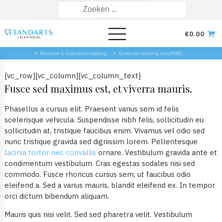
Zoeken
naar:
€
0.00
✓
Nummer 1 in tandarts kleding
✓
Gratis verzending vanaf €80,-
[vc_row][vc_column][vc_column_text]
Fusce sed maximus est, et viverra mauris.
Phasellus a cursus elit. Praesent varius sem id felis
scelerisque vehicula. Suspendisse nibh felis, sollicitudin eu
sollicitudin at, tristique faucibus enim. Vivamus vel odio sed
nunc tristique gravida sed dignissim lorem. Pellentesque
lacinia tortor nec convallis
ornare. Vestibulum gravida ante et
condimentum vestibulum. Cras egestas sodales nisi sed
commodo. Fusce rhoncus cursus sem, ut faucibus odio
eleifend a. Sed a varius mauris, blandit eleifend ex. In tempor
orci dictum bibendum aliquam.
Mauris quis nisi velit. Sed sed pharetra velit. Vestibulum