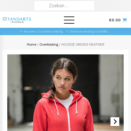
Zoeken
naar:
€
0.00
✓
Nummer 1 in tandarts kleding
✓
Gratis verzending vanaf €80,-
Home
/
Overkleding
/ HOODIE UNISEX HEATHER