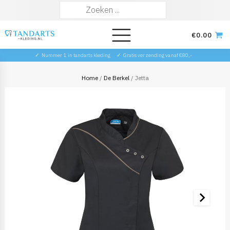
Zoeken
naar:
€
0.00
✓
Nummer 1 in tandarts kleding
✓
Gratis verzending vanaf €80,-
Home
/
De Berkel
/ Jetta