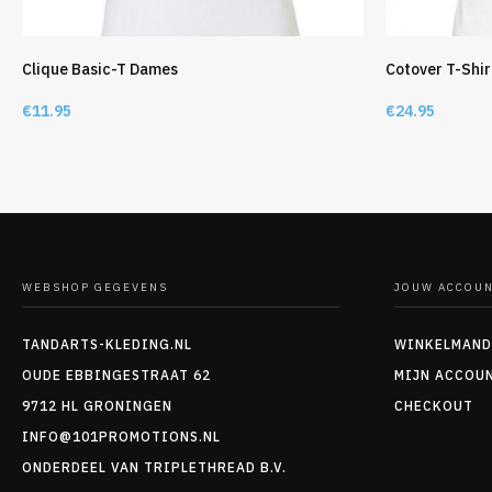
Clique Basic-T Dames
Cotover T-Shi
€
11.95
€
24.95
WEBSHOP GEGEVENS
JOUW ACCOU
TANDARTS-KLEDING.NL
WINKELMAND
OUDE EBBINGESTRAAT 62
MIJN ACCOU
9712 HL GRONINGEN
CHECKOUT
INFO@101PROMOTIONS.NL
ONDERDEEL VAN TRIPLETHREAD B.V.