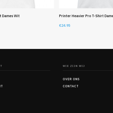
rt Dames Wit
Printer Heavier Pro T-Shirt Dam
€
24.95
NT
WIE ZIJN WIJ
OVER ONS
NT
CONTACT