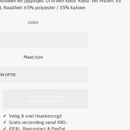
ouwen en zijsplitjes. Of in één kleur. Kleur: Wit Maten: XS
L Kwaliteit: 65% polyester / 35% katoen
color
Maat/size
TOEVOEGEN AAN
WINKELWAGEN
✓
Veilig & snel thuisbezorgd
✓
Gratis verzending vanaf €80,-
✓
iDEAL, Bancontact & PayPal