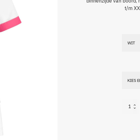
binnenzijde van boord, m
t/m XX
Jill
aantal