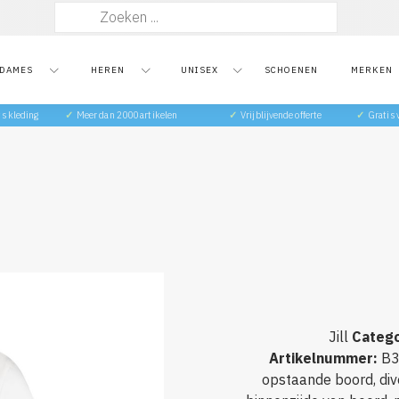
Zoeken
naar:
DAMES
HEREN
UNISEX
SCHOENEN
MERKEN
ts kleding
✓
Meer dan 2000 artikelen
✓
Vrijblijvende offerte
✓
Gratis
Jill
Catego
Artikelnummer
:
B3
opstaande boord, div