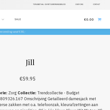
TERUGBETAAL- EN RETOURERNINGSBELEID
OVER ONS
CONTACT
€
0.00
SALE
 verzending vanaf €80,-
Jill
€
59.95
rie
:
Zorg
Collectie
:
Trendcollectie - Budget
809326.167
Omschrijving
Getailleerd damesjack met
erse zakken met o.a. telefoonzak, kleurafzettingen aan