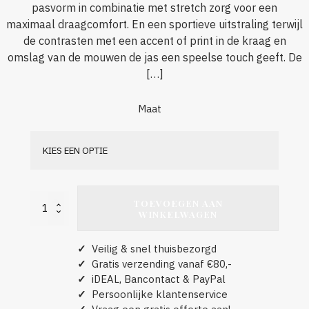
pasvorm in combinatie met stretch zorg voor een
maximaal draagcomfort. En een sportieve uitstraling terwijl
de contrasten met een accent of print in de kraag en
omslag van de mouwen de jas een speelse touch geeft. De
[…]
Maat
TOEVOEGEN AAN
Nowtex
WINKELWAGEN
James
Stretch
Unisex
✓
Veilig & snel thuisbezorgd
aantal
✓
Gratis verzending vanaf €80,-
✓
iDEAL, Bancontact & PayPal
✓
Persoonlijke klantenservice