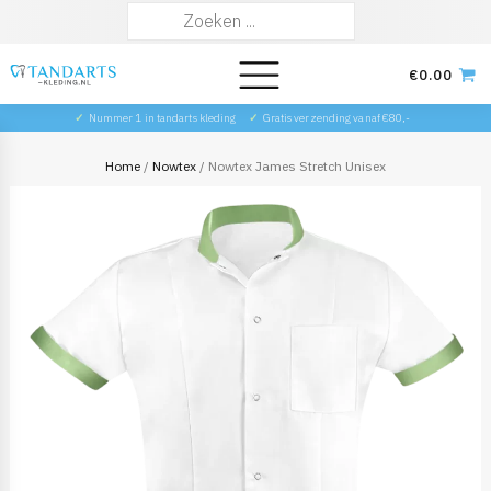
Zoeken
naar:
€
0.00
✓
Nummer 1 in tandarts kleding
✓
Gratis verzending vanaf €80,-
Home
/
Nowtex
/ Nowtex James Stretch Unisex