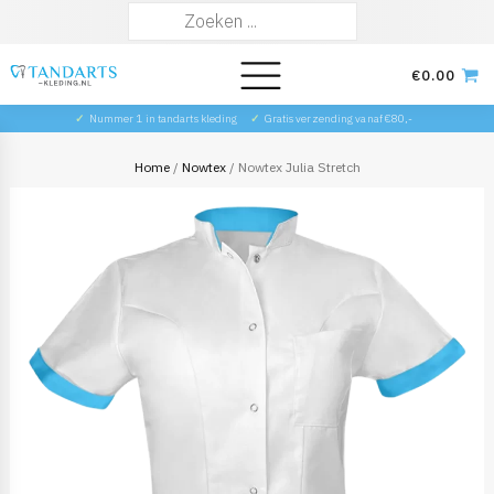
Zoeken
naar:
€
0.00
✓
Nummer 1 in tandarts kleding
✓
Gratis verzending vanaf €80,-
Home
/
Nowtex
/ Nowtex Julia Stretch