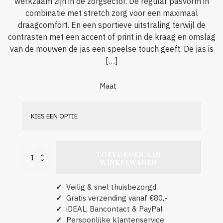
werkzaam zijn in de zorgsector. De regular pasvorm in
combinatie met stretch zorg voor een maximaal
draagcomfort. En een sportieve uitstraling terwijl de
contrasten met een accent of print in de kraag en omslag
van de mouwen de jas een speelse touch geeft. De jas is
[…]
Maat
TOEVOEGEN AAN
Nowtex
WINKELWAGEN
Julia
Stretch
aantal
✓
Veilig & snel thuisbezorgd
✓
Gratis verzending vanaf €80,-
✓
iDEAL, Bancontact & PayPal
✓
Persoonlijke klantenservice