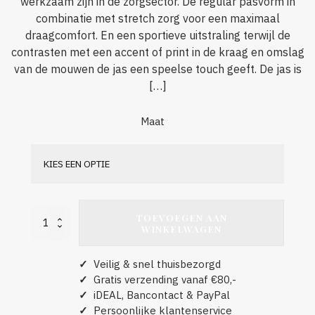
werkzaam zijn in de zorgsector. De regular pasvorm in
combinatie met stretch zorg voor een maximaal
draagcomfort. En een sportieve uitstraling terwijl de
contrasten met een accent of print in de kraag en omslag
van de mouwen de jas een speelse touch geeft. De jas is
[…]
Maat
TOEVOEGEN AAN
Nowtex
WINKELWAGEN
Julia
Stretch
aantal
✓
Veilig & snel thuisbezorgd
✓
Gratis verzending vanaf €80,-
✓
iDEAL, Bancontact & PayPal
✓
Persoonlijke klantenservice