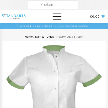
Zoeken
naar:
€
0.00
✓
Nummer 1 in tandarts kleding
✓
Gratis verzending vanaf €80,-
Home
/
Dames Tuniek
/ Nowtex Julia Stretch