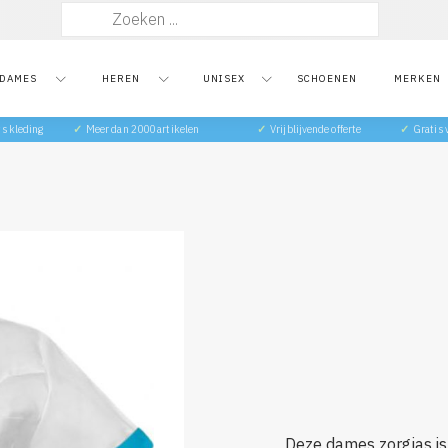
Zoeken
naar:
DAMES
HEREN
UNISEX
SCHOENEN
MERKEN
ts kleding
✓
Meer dan 2000 artikelen
✓
Vrijblijvende offerte
✓
Gratis
Deze dames zorgjas is