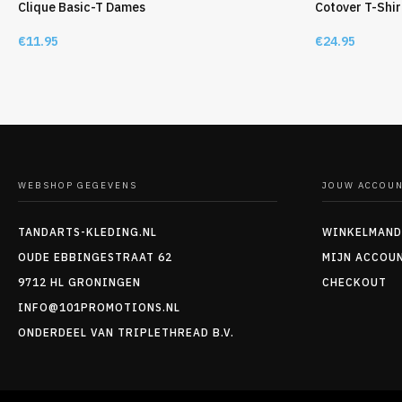
Clique Basic-T Dames
Cotover T-Shi
€
11.95
€
24.95
WEBSHOP GEGEVENS
JOUW ACCOU
TANDARTS-KLEDING.NL
WINKELMAND
OUDE EBBINGESTRAAT 62
MIJN ACCOU
9712 HL GRONINGEN
CHECKOUT
INFO@101PROMOTIONS.NL
ONDERDEEL VAN TRIPLETHREAD B.V.