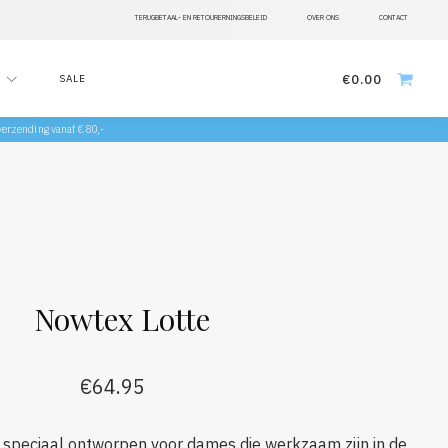
TERUGBETAAL- EN RETOURERNINGSBELEID
OVER ONS
CONTACT
€
0.00
SALE
 verzending vanaf €80,-
Nowtex Lotte
€
64.95
 speciaal ontworpen voor dames die werkzaam zijn in de