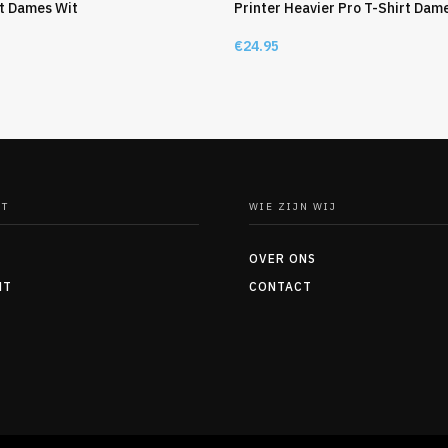
rt Dames Wit
Printer Heavier Pro T-Shirt Dam
€
24.95
NT
WIE ZIJN WIJ
OVER ONS
NT
CONTACT