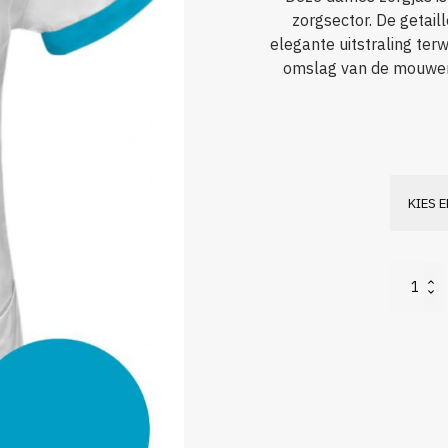
zorgsector. De getai
elegante uitstraling terw
omslag van de mouwen 
Nowtex
Lotte
aantal