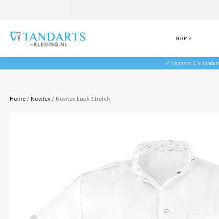
HOME
✓
Nummer 1 in tandar
Home
/
Nowtex
/ Nowtex Luuk Stretch