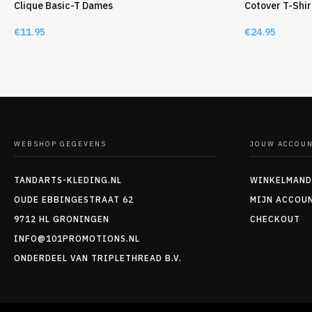
Clique Basic-T Dames
Cotover T-Shi
€
11.95
€
24.95
WEBSHOP GEGEVENS
JOUW ACCOU
TANDARTS-KLEDING.NL
WINKELMAND
OUDE EBBINGESTRAAT 62
MIJN ACCOU
9712 HL GRONINGEN
CHECKOUT
INFO@101PROMOTIONS.NL
ONDERDEEL VAN TRIPLETHREAD B.V.