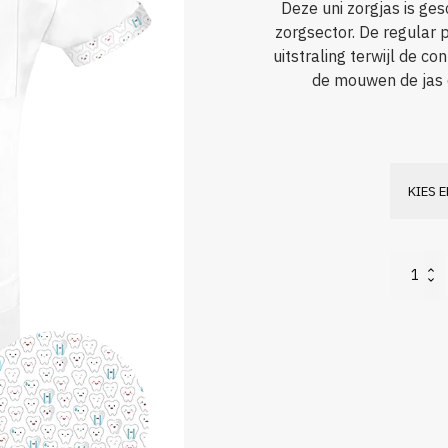
Deze uni zorgjas is ge
zorgsector. De regular
uitstraling terwijl de c
de mouwen de jas e
Nowtex
Luuk
Stretch
aantal