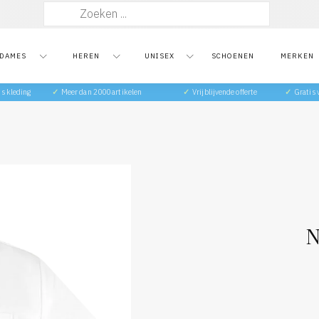
Zoeken
naar:
DAMES
HEREN
UNISEX
SCHOENEN
MERKEN
ts kleding
✓
Meer dan 2000 artikelen
✓
Vrijblijvende offerte
✓
Gratis
N