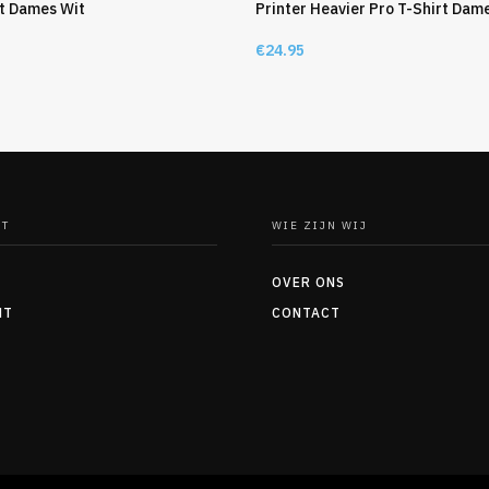
rt Dames Wit
Printer Heavier Pro T-Shirt Dam
€
24.95
NT
WIE ZIJN WIJ
OVER ONS
NT
CONTACT