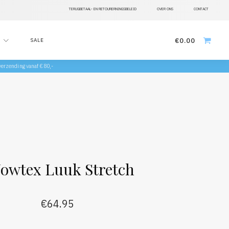
TERUGBETAAL- EN RETOURERNINGSBELEID
OVER ONS
CONTACT
€
0.00
SALE
 verzending vanaf €80,-
owtex Luuk Stretch
€
64.95