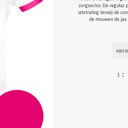
zorgsector. De regular
uitstraling terwijl de c
de mouwen de jas e
Nowtex
Luuk
Stretch
aantal