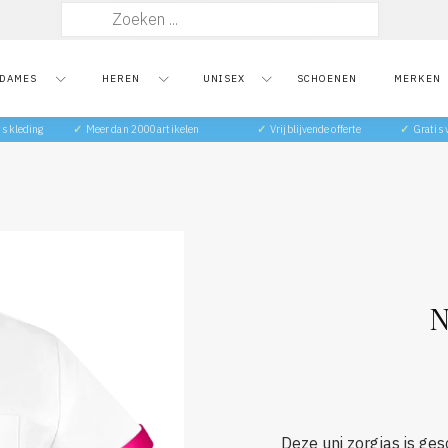
Zoeken
naar:
DAMES
HEREN
UNISEX
SCHOENEN
MERKEN
ts kleding
✓
Meer dan 2000 artikelen
✓
Vrijblijvende offerte
✓
Gratis
N
Deze uni zorgjas is ge