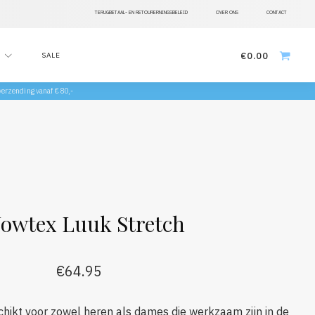
TERUGBETAAL- EN RETOURERNINGSBELEID
OVER ONS
CONTACT
€
0.00
SALE
 verzending vanaf €80,-
owtex Luuk Stretch
€
64.95
schikt voor zowel heren als dames die werkzaam zijn in de