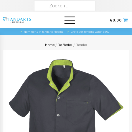
Zoeken
naar:
€
0.00
✓
Nummer 1 in tandarts kleding
✓
Gratis verzending vanaf €80,-
Home
/
De Berkel
/ Remko