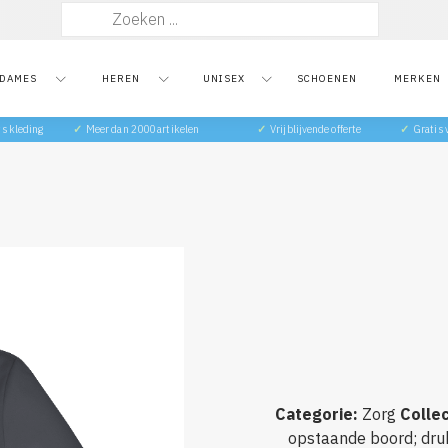
Zoeken
naar:
DAMES
HEREN
UNISEX
SCHOENEN
MERKEN
ts kleding
✓
Meer dan 2000 artikelen
✓
Vrijblijvende offerte
✓
Gratis
Categorie
:
Zorg
Collec
opstaande boord; druk