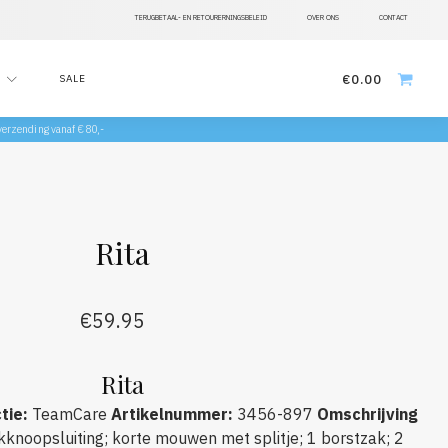
TERUGBETAAL- EN RETOURERNINGSBELEID
OVER ONS
CONTACT
€
0.00
SALE
 verzending vanaf €80,-
Rita
€
59.95
Rita
tie
:
TeamCare
Artikelnummer
:
3456-897
Omschrijving
knoopsluiting; korte mouwen met splitje; 1 borstzak; 2