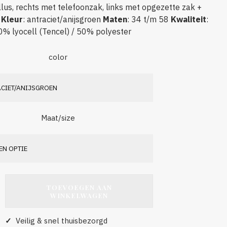
llus, rechts met telefoonzak, links met opgezette zak +
n
Kleur
: antraciet/anijsgroen
Maten
: 34 t/m 58
Kwaliteit
:
0% lyocell (Tencel) / 50% polyester
color
Maat/size
TOEVOEGEN AAN
WINKELWAGEN
✓
Veilig & snel thuisbezorgd