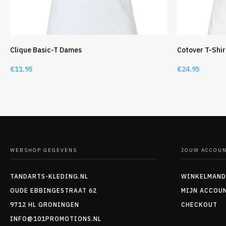
Clique Basic-T Dames
Cotover T-Shi
€
11.95
€
24.95
WEBSHOP GEGEVENS
JOUW ACCOU
TANDARTS-KLEDING.NL
WINKELMAND
OUDE EBBINGESTRAAT 62
MIJN ACCOU
9712 HL GRONINGEN
CHECKOUT
INFO@101PROMOTIONS.NL