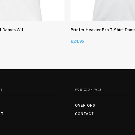
rt Dames Wit
Printer Heavier Pro T-Shirt Dam
€
24.95
NT
WIE ZIJN WIJ
OVER ONS
NT
CONTACT