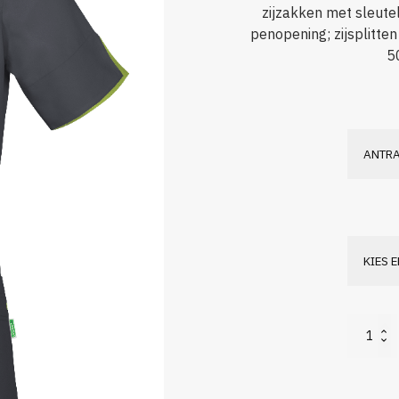
zijzakken met sleute
penopening; zijsplitte
5
Rita
aantal