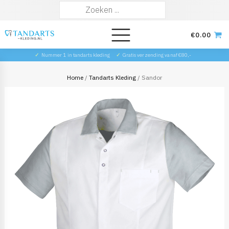
Zoeken
naar:
€
0.00
✓
Nummer 1 in tandarts kleding
✓
Gratis verzending vanaf €80,-
Home
/
Tandarts Kleding
/ Sandor