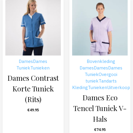
Dames
Dames
Bovenkleding
Tuniek
Tunieken
Dames
Dames
Dames
Tuniek
Overgooi
Dames Contrast
tuniek
Tandarts
Korte Tuniek
Kleding
Tunieken
Uitverkoop
Dames Eco
(Rits)
Tencel Tuniek V-
€
49.95
Hals
€
74.95