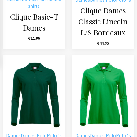
shirts
Clique Dames
Clique Basic-T
Classic Lincoln
Dames
L/S Bordeaux
€
11.95
€
44.95
Dames
Dames Polo
Polo´s
Dames
Dames Polo
Polo´s