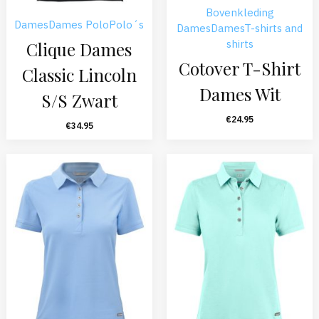
Bovenkleding
Dames
Dames Polo
Polo´s
Dames
Dames
T-shirts and
shirts
Clique Dames
Cotover T-Shirt
Classic Lincoln
Dames Wit
S/S Zwart
€
24.95
€
34.95