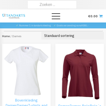
Zoeken
naar:
€
0.00
✓
Nummer 1 in tandarts kleding
✓
Gratis verzending vanaf €80,-
Home
/ Dames
Bovenkleding
Dames
Dames
T-shirts and
Dames
Dames Polo
Polo´s