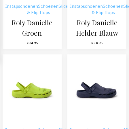
Instapschoenen
Schoenen
Sliders
Instapschoenen
Schoenen
Sl
& Flip flops
& Flip flops
Roly Danielle
Roly Danielle
Groen
Helder Blauw
€
34.95
€
34.95