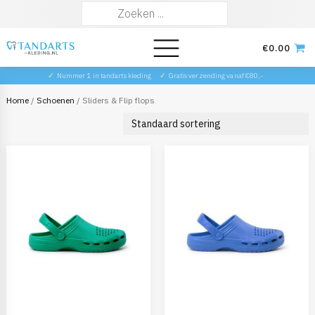
Zoeken
naar:
€
0.00
✓
Nummer 1 in tandarts kleding
✓
Gratis verzending vanaf €80,-
Home
/
Schoenen
/ Sliders & Flip flops