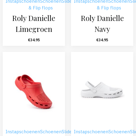
Instapschoenen
Schoenen
Sliders
Instapschoenen
Schoenen
Sl
& Flip flops
& Flip flops
Roly Danielle
Roly Danielle
Limegroen
Navy
€
34.95
€
34.95
Instapschoenen
Schoenen
Sliders
Instapschoenen
Schoenen
Sl