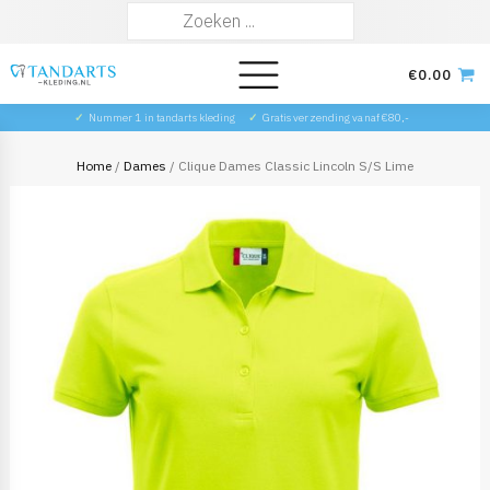
Zoeken
naar:
€
0.00
✓
Nummer 1 in tandarts kleding
✓
Gratis verzending vanaf €80,-
Home
/
Dames
/ Clique Dames Classic Lincoln S/S Lime