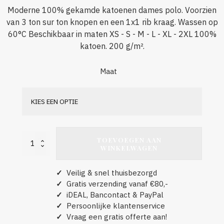
Moderne 100% gekamde katoenen dames polo. Voorzien
van 3 ton sur ton knopen en een 1x1 rib kraag. Wassen op
60°C Beschikbaar in maten XS - S - M - L - XL - 2XL 100%
katoen. 200 g/m².
Maat
TOEVOEGEN AAN
Clique
WINKELWAGEN
Dames
Classic
Lincoln
✓
Veilig & snel thuisbezorgd
S/S
✓
Gratis verzending vanaf €80,-
Lime
aantal
✓
iDEAL, Bancontact & PayPal
✓
Persoonlijke klantenservice
✓
Vraag een gratis offerte aan!