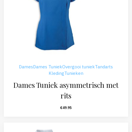
Dames
Dames Tuniek
Overgooi tuniek
Tandarts
Kleding
Tunieken
Dames Tuniek asymmetrisch met
rits
€
49.95