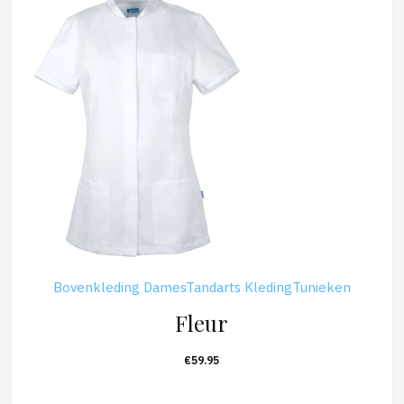
Bovenkleding Dames
Tandarts Kleding
Tunieken
Fleur
€
59.95