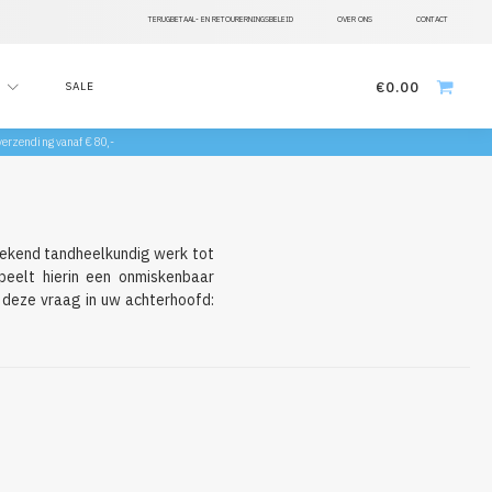
TERUGBETAAL- EN RETOURERNINGSBELEID
OVER ONS
CONTACT
€
0.00
SALE
 verzending vanaf €80,-
stekend tandheelkundig werk tot
peelt hierin een onmiskenbaar
s deze vraag in uw achterhoofd: