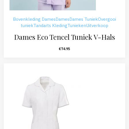
Bovenkleding Dames
Dames
Dames Tuniek
Overgooi
tuniek
Tandarts Kleding
Tunieken
Uitverkoop
Dames Eco Tencel Tuniek V-Hals
€
74.95