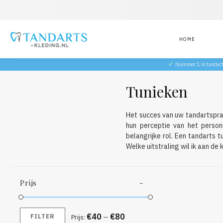
HOME
✓
Nummer 1 in tandar
Tunieken
Het succes van uw tandartsprak
hun perceptie van het person
belangrijke rol. Een tandarts 
Welke uitstraling wil ik aan de
Prijs
€40
€80
FILTER
Prijs:
—