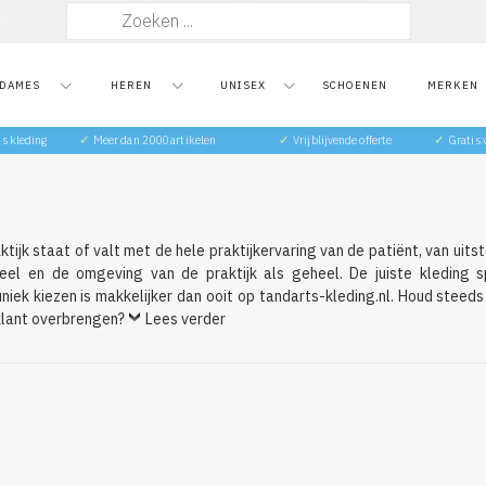
Zoeken
naar:
DAMES
HEREN
UNISEX
SCHOENEN
MERKEN
ts kleding
✓
Meer dan 2000 artikelen
✓
Vrijblijvende offerte
✓
Gratis
tijk staat of valt met de hele praktijkervaring van de patiënt, van uit
eel en de omgeving van de praktijk als geheel. De juiste kleding s
tuniek kiezen is makkelijker dan ooit op tandarts-kleding.nl. Houd steed
 klant overbrengen?
Lees verder