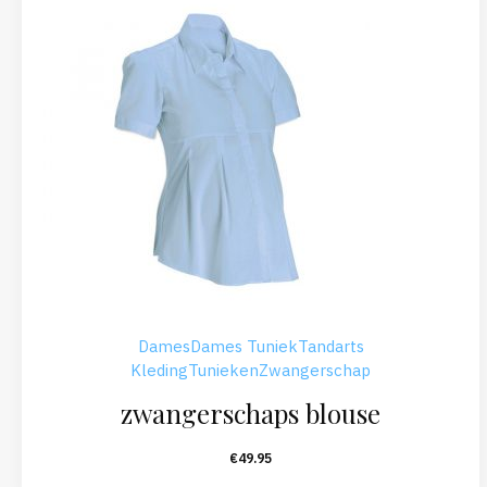
Dames
Dames Tuniek
Tandarts
Kleding
Tunieken
Zwangerschap
zwangerschaps blouse
€
49.95