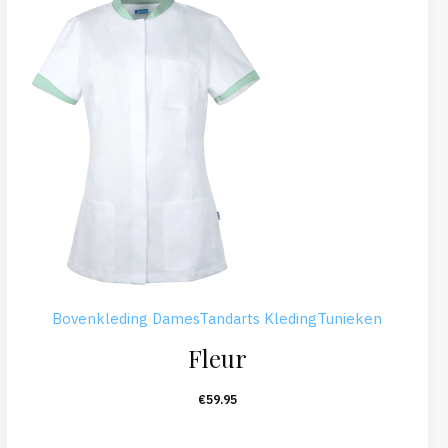
Bovenkleding Dames
Tandarts Kleding
Tunieken
Fleur
€
59.95